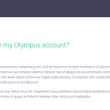
te my Olympus account?
consectetur adipisicing elit, sed do eiusmod tempor incididunt ut labore
ostrud exercitation ullamco laboris nisi ut aliquip ex ea commodo conse
 velit esse cillum dolore eu fugiat nulla pariatur. Excepteur sint occaeca
mollit anim id est laborum.
nis iste natus error sit voluptatem accusantium doloremque laudantiu
eritatis et quasi architecto beatae vitae dicta sunt explicabo.